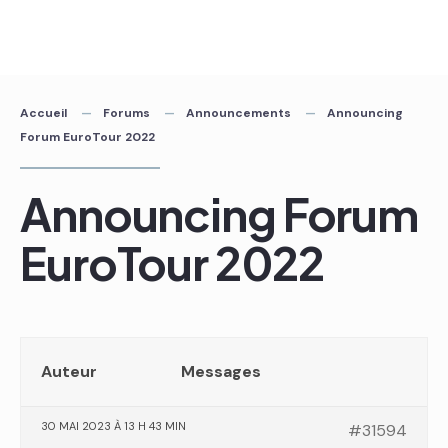
Skip
to
content
Accueil
Forums
Announcements
Announcing
Forum EuroTour 2022
Announcing Forum
EuroTour 2022
Auteur
Messages
30 MAI 2023 À 13 H 43 MIN
#31594